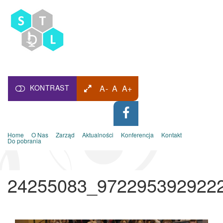
KONTRAST
A-
A
A+
Home
O Nas
Zarząd
Aktualności
Konferencja
Kontakt
Do pobrania
24255083_972295392922