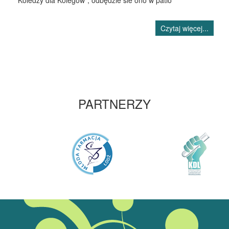
"Koledzy dla Kolegów", odbędzie sie ono w patio
Czytaj więcej...
PARTNERZY