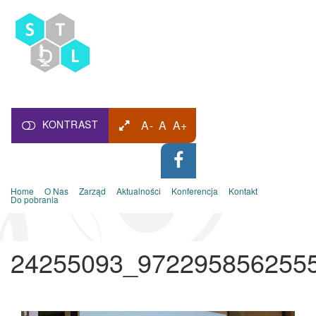
KONTRAST
A-
A
A+
Home
O Nas
Zarząd
Aktualności
Konferencja
Kontakt
Do pobrania
24255093_972295856255