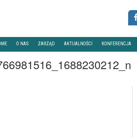
OME
O NAS
ZARZĄD
AKTUALNOŚCI
KONFERENCJA
766981516_1688230212_n