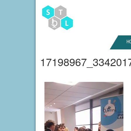
H
17198967_334201