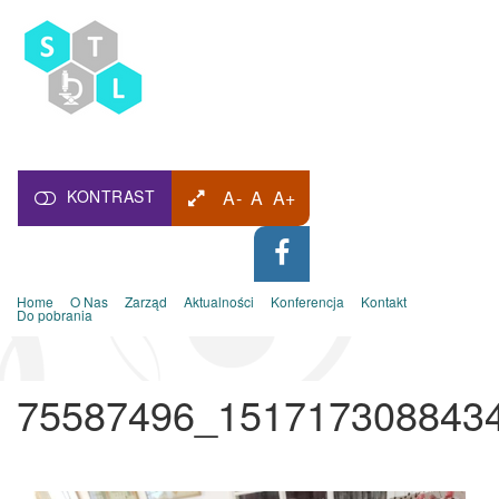
KONTRAST
A-
A
A+
Home
O Nas
Zarząd
Aktualności
Konferencja
Kontakt
Do pobrania
75587496_151717308843