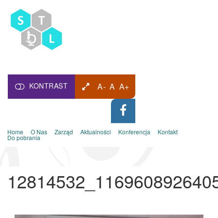
KONTRAST
A-
A
A+
Home
O Nas
Zarząd
Aktualności
Konferencja
Kontakt
Do pobrania
12814532_116960892640