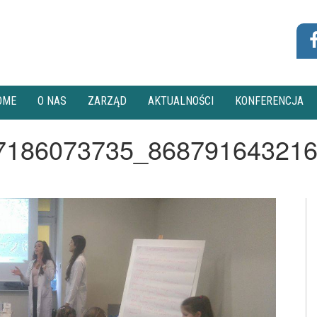
OME
O NAS
ZARZĄD
AKTUALNOŚCI
KONFERENCJA
7186073735_86879164321