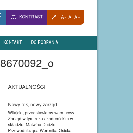
KONTRAST
A-
A
A+
KONTAKT
DO POBRANIA
68670092_o
AKTUALNOŚCI
Nowy rok, nowy zarząd
Witajcie, przedstawiamy wam nowy
Zarząd w tym roku akademickim w
składzie: Malwina Dudzic-
Przewodnicząca Weronika Osicka-