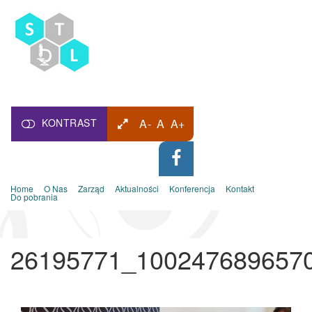
KONTRAST
A-
A
A+
Home
O Nas
Zarząd
Aktualności
Konferencja
Kontakt
Do pobrania
26195771_100247689657