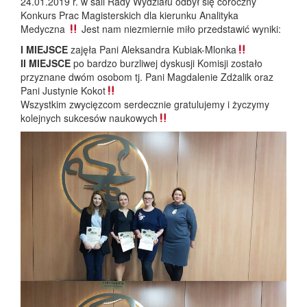
24.01.2019 r. w sali Rady Wydziału odbył się coroczny
Konkurs Prac Magisterskich dla kierunku Analityka
Medyczna
Jest nam niezmiernie miło przedstawić wyniki:
I MIEJSCE
zajęła Pani Aleksandra Kubiak-Mlonka
II MIEJSCE
po bardzo burzliwej dyskusji Komisji zostało
przyznane dwóm osobom tj. Pani Magdalenie Zdżalik oraz
Pani Justynie Kokot
Wszystkim zwycięzcom serdecznie gratulujemy i życzymy
kolejnych sukcesów naukowych